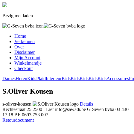
Bezig met laden
Home
Verkennen
Over
Disclaimer
Mijn Account
Winkelmandje
Checkout
Dames
Heren
Kids
Plaid
Interieur
Kids
Kids
Kids
Kids
Kids
Accessoires
Pu
S.Oliver Kousen
s-oliver-kousen
Details
Rechtestraat 25
2500 - Lier
info@sawadi.be
G-Seven bvba
03 430
17 18
BE 0693.753.007
Retourdocument